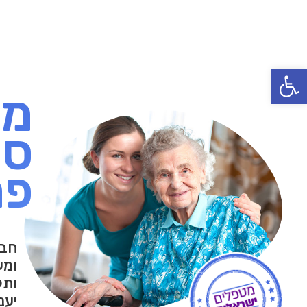
פתח סרגל נגישות
מט
סי
פר
חבר
ומע
ותק
יענ